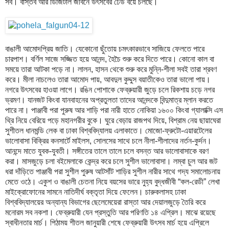
সব। বাস্তব আর ডিজিটাল জীবনে উৎসবের ঢেউ বয়ে চলছে।
বাঙালী আমোদপ্রিয় জাতি। যেকোনো ছুঁতোয় চমৎকারভাবে সাজিয়ে ফেলতে পারে
চারপাশ। বর্ণিল সাজে সজ্জিত হয়ে আনন্দ, হৈচৈ শুরু করে দিতে পারে। কোনো কাল বা
সময়ে তারা আটকা পড়ে না। লালন, হাসন থেকে শুরু করে মুন্নি-শীলা সবই তারা শ্রবণ
করে। মীলা নাচলেও তারা আমোদ পায়, আবদুল কুদ্দুস বয়াতীকেও তারা ভালো পায়।
নগরে উৎসবের হাওয়া লাগে। রঙিন পোশাকে ফেব্রুয়ারী জুড়ে চলে রিকশায় চড়ে নগর
ভ্রমণ। যানজট কিংবা যানবাহনের অপ্রতুলতা তাদের আনন্দকে বিন্দুমাত্র ম্লান করতে
পারে না। পাঞ্জাবী পরা পুরুষ আর শাড়ি পরা নারী হাতে নোকিয়া ১৬০০ কিংবা গ্যালাক্সি এস
থ্রি নিয়ে বেরিয়ে পড়ে মহানগরীর বুকে। ঘুরে বেড়ায় রাজপথ দিয়ে, বিশ্রাম নেয় ছায়াঘেরা
সুশীতল ধানমন্ডি লেক বা ঢাকা বিশ্ববিদ্যালয় এলাকাতে। মোজো-ফ্রুটো-এয়ারটেলের
ভালোবাসা বিক্রির কনসার্টে মাইলস, সোলসের সাথে চলে নীলা-শীলাদের নর্তন-কুর্দন।
আনন্দে মাতে যুবক-যুবতী। সঙ্গীতের তালে তালে চলে বসন্ত আর ভালোবাসাকে বরণ
করা। মাসজুড়ে চলা বইমেলাকে কেন্দ্র করে চলে সুশীল ভালোবাসা। লম্বা চুল আর জট
ধরা দাঁড়িতে পাঞ্জাবী পরা সুশীল পুরুষ আটসাঁট শাড়ির সুশীল নারীর সাথে গদ্য সমালোচনায়
মেতে ওঠে। একুশ ও বাঙালী চেতনা নিয়ে বয়সের ভারে নুহ্য বুদ্ধজীবী “কল-রেডী” লেখা
মাইক্রোফোনের সামনে নাতিদীর্ঘ বক্তৃতা দিয়ে ফেলেন। চারুকলাসহ ঢাকা
বিশ্ববিদ্যালয়ের অন্যান্য বিভাগের ছেলেমেয়েরা রাস্তা আর দেয়ালজুড়ে তৈরি করে
মনোরম সব নকশা। ফেব্রুয়ারী যেন প্রস্তুতি আর পরিণতি ১৪ এপ্রিল। মাঝে রয়েছে
স্বাধীনতার মার্চ। পিঠাময় শীতল জানুয়ারী শেষে ফেব্রুয়ারী উৎসব মার্চ হয়ে এপ্রিলে