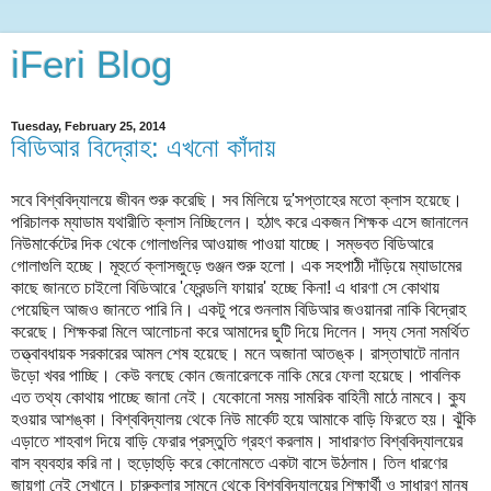
iFeri Blog
Tuesday, February 25, 2014
বিডিআর বিদ্রোহ: এখনো কাঁদায়
সবে বিশ্ববিদ্যালয়ে জীবন শুরু করেছি। সব মিলিয়ে দু'সপ্তাহের মতো ক্লাস হয়েছে।
পরিচালক ম্যাডাম যথারীতি ক্লাস নিচ্ছিলেন। হঠাৎ করে একজন শিক্ষক এসে জানালেন
নিউমার্কেটের দিক থেকে গোলাগুলির আওয়াজ পাওয়া যাচ্ছে। সম্ভবত বিডিআরে
গোলাগুলি হচ্ছে। মূহুর্তে ক্লাসজুড়ে গুঞ্জন শুরু হলো। এক সহপাঠী দাঁড়িয়ে ম্যাডামের
কাছে জানতে চাইলো বিডিআরে 'ফ্রেন্ডলি ফায়ার' হচ্ছে কিনা! এ ধারণা সে কোথায়
পেয়েছিল আজও জানতে পারি নি। একটু পরে শুনলাম বিডিআর জওয়ানরা নাকি বিদ্রোহ
করেছে। শিক্ষকরা মিলে আলোচনা করে আমাদের ছুটি দিয়ে দিলেন। সদ্য সেনা সমর্থিত
তত্ত্বাবধায়ক সরকারের আমল শেষ হয়েছে। মনে অজানা আতঙ্ক। রাস্তাঘাটে নানান
উড়ো খবর পাচ্ছি। কেউ বলছে কোন জেনারেলকে নাকি মেরে ফেলা হয়েছে। পাবলিক
এত তথ্য কোথায় পাচ্ছে জানা নেই। যেকোনো সময় সামরিক বাহিনী মাঠে নামবে। ক্যু
হওয়ার আশঙ্কা। বিশ্ববিদ্যালয় থেকে নিউ মার্কেট হয়ে আমাকে বাড়ি ফিরতে হয়। ঝুঁকি
এড়াতে শাহবাগ দিয়ে বাড়ি ফেরার প্রস্তুতি গ্রহণ করলাম। সাধারণত বিশ্ববিদ্যালয়ের
বাস ব্যবহার করি না। হুড়োহুড়ি করে কোনোমতে একটা বাসে উঠলাম। তিল ধারণের
জায়গা নেই সেখানে। চারুকলার সামনে থেকে বিশ্ববিদ্যালয়ের শিক্ষার্থী ও সাধারণ মানুষ