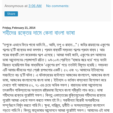
Anonymous
at
3:06 AM
No comments:
Share
Friday, February 21, 2014
শহীদের রক্তের দামে কেনা বাংলা ভাষা
“তপুকে এভাবে ফিরে পাবো ভাবি নি... আমি, তপু ও রাহাত...”। জহির রায়হানের একুশের
গল্পের দু’টি বাক্যের কথা বললাম। প্রথম বাক্যটি সম্ভবত গল্পের প্রথম বাক্য। আর
পরের বাক্যটি বেশ কয়েকবার গল্পে এসেছে। আমরা সবাই জানি, একুশের গল্প আমাদের
ভাষা আন্দোলনের প্রেক্ষাপটে রচিত। ৯ম-১০ম শ্রেণিতে “হাজার বছর ধরে’ পড়ে যতটা
বিরক্ত হয়েছিলাম উচ্চ মাধ্যমিকে ‘একুশের গল্প’ পড়ে ততটাই বিমুগ্ধ হয়েছি। সম্ভবত
এটি আমার জীবনের পড়া শ্রেষ্ঠ গল্পগুলোর একটি। ৫২ এবং ৭১ আমাদের ইতিহাসের
সবচাইতে বড় দু’টি ঘটনা। এ ঘটনাদ্বয়ের বদৌলতে আজকের বাংলাদেশ, আজকের বাংলা
ভাষা, আজকের বাংলাদেশের বাংলা ভাষা। ইতিহাস ও বর্তমান বাস্তবতা বিশ্লেষণ করে
দেখতে পাই আমাদের ৫২, ৭১ এর চেয়ে অধিক সফল। বায়ান্নর ভাষা আন্দোলনের
তৎকালীন পাকিস্তানের অন্যতম রাষ্ট্রভাষা হিসেবে বাংলা স্বীকৃতি লাভ করে। ভাষা
শহীদদের রক্তের পুরোটাই সফল। কিন্তু একাত্তরের মুক্তিযুদ্ধের শহীদদের রক্তের
পুরোটা আমরা এখনো সফল করতে সক্ষম হই নি। স্বাধীনতা বিরোধী অপরাধীদের
সম্পূর্ণরূপে নির্মূল করতে পারি নি। ক্ষুধা, দারিদ্র্য, দুর্নীতি ও অসভ্যতামুক্ত বাংলাদেশ
গড়তে পারি নি। কিন্তু মাতৃভাষার আন্দোলনে আমরা পুরোটাই সফল। আমাদের এই ভাষা