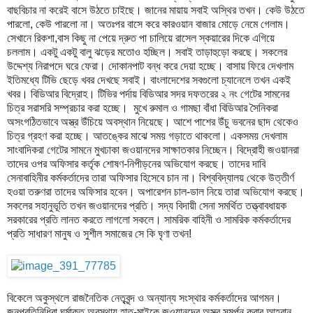
বাছবিচার না করেই বাসে উঠতে চাইছে। জানের মায়ায় সবাই অস্থির তখন। কেউ উঠতে
পারলো, কেউ পারলো না। অতঃপর বাসে করে কারওয়ান বাজার মোড়ে নেমে গেলাম।
সেখানে রিকশা,বাস কিছু না পেয়ে দ্রুত পা চালিয়ে রাসেল স্কয়ারের দিকে এগিয়ে
চললাম। একটু একটু বালু ঝড়ের মতোও হচ্ছিল। সবাই তাড়াহুড়ো করছে। সকলের
উদ্দেশ্য নিরাপদে ঘরে ফেরা। দোকানপাট বন্ধ করে দেয়া হচ্ছে। বাসায় ফিরে দেখলাম
ইতিমধ্যে টিভি ছেড়ে খবর দেখছে সবাই। বাংলাদেশের সবগুলো চ্যানেলে তখন একই
খবর। বিডিআর বিদ্রোহ। টিভির পর্দায় বিডিআর সদর দফতরের ২ নং গেটের সামনের
চিত্র সরাসরি সম্প্রচার করা হচ্ছে। মুখে রুমাল ও গামছা বাঁধা বিডিআর সৈনিকরা
অসংগঠিতভাবে অস্ত্র উঁচিয়ে অবস্থান নিয়েছে। আশে পাশের উঁচু ভবনের ছাদ থেকেও
চিত্র গ্রহণ করা হচ্ছে। আতঙ্কের মাঝে সময় গড়াতে থাকলো। একসময় দেখলাম
সাংবাদিকরা গেটের সামনে মুখঢাকা জওয়ানদের সাক্ষাতকার নিচ্ছেন। বিদ্রোহী জওয়ানরা
তাদের ওপর অফিসার কর্তৃক শোষণ-নিপীড়নের অভিযোগ করছে। তাদের দাবি
সেনাবাহিনীর কর্মকর্তাদের তারা অফিসার হিসেবে চান না। বিশ্ববিদ্যালয় থেকে উত্তীর্ণ
হওয়া তরুণরা তাদের অফিসার হবেন। অপারেশন চাল-ডাল নিয়ে তারা অভিযোগ করছে।
সকলের সহানুভূতি তখন জওয়ানদের প্রতি। সদ্য বিদায়ী সেনা সমর্থিত তত্ত্বাবধায়ক
সরকারের প্রতি লানত করতে লাগলো সকলে। সামরিক বাহিনী ও সামরিক কর্মকর্তাদের
প্রতি সাধারণ মানুষ ও সুশীল সমাজের সে কি ঘৃণা তখন!
বিকেলে অকুস্থলে রাজনৈতিক নেতৃবৃন্দ ও অন্যান্য সংস্থার কর্মকর্তাদের আগমন।
জনপ্রতিনিধিরা ঘর্মাক্ত অবস্থায় হাত-মাইকে জওয়ানদের অস্ত্র সমর্পন করার আহ্বান