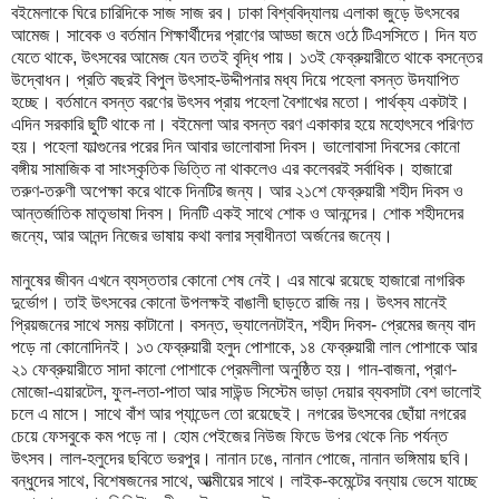
বইমেলাকে ঘিরে চারিদিকে সাজ সাজ রব। ঢাকা বিশ্ববিদ্যালয় এলাকা জুড়ে উৎসবের
আমেজ। সাবেক ও বর্তমান শিক্ষার্থীদের প্রাণের আড্ডা জমে ওঠে টিএসসিতে। দিন যত
যেতে থাকে, উৎসবের আমেজ যেন ততই বৃদ্ধি পায়। ১৩ই ফেব্রুয়ারীতে থাকে বসন্তের
উদ্বোধন। প্রতি বছরই বিপুল উৎসাহ-উদ্দীপনার মধ্য দিয়ে পহেলা বসন্ত উদযাপিত
হচ্ছে। বর্তমানে বসন্ত বরণের উৎসব প্রায় পহেলা বৈশাখের মতো। পার্থক্য একটাই।
এদিন সরকারি ছুটি থাকে না। বইমেলা আর বসন্ত বরণ একাকার হয়ে মহোৎসবে পরিণত
হয়। পহেলা ফাল্গুনের পরের দিন আবার ভালোবাসা দিবস। ভালোবাসা দিবসের কোনো
বঙ্গীয় সামাজিক বা সাংস্কৃতিক ভিত্তি না থাকলেও এর কলেবরই সর্বাধিক। হাজারো
তরুণ-তরুণী অপেক্ষা করে থাকে দিনটির জন্য। আর ২১শে ফেব্রুয়ারী শহীদ দিবস ও
আন্তর্জাতিক মাতৃভাষা দিবস। দিনটি একই সাথে শোক ও আনন্দের। শোক শহীদদের
জন্যে, আর আনন্দ নিজের ভাষায় কথা বলার স্বাধীনতা অর্জনের জন্যে।
মানুষের জীবন এখনে ব্যস্ততার কোনো শেষ নেই। এর মাঝে রয়েছে হাজারো নাগরিক
দুর্ভোগ। তাই উৎসবের কোনো উপলক্ষই বাঙালী ছাড়তে রাজি নয়। উৎসব মানেই
প্রিয়জনের সাথে সময় কাটানো। বসন্ত, ভ্যালেনটাইন, শহীদ দিবস- প্রেমের জন্য বাদ
পড়ে না কোনোদিনই। ১৩ ফেব্রুয়ারী হলুদ পোশাকে, ১৪ ফেব্রুয়ারী লাল পোশাকে আর
২১ ফেব্রুয়ারীতে সাদা কালো পোশাকে প্রেমলীলা অনুষ্ঠিত হয়। গান-বাজনা, প্রাণ-
মোজো-এয়ারটেল, ফুল-লতা-পাতা আর সাউন্ড সিস্টেম ভাড়া দেয়ার ব্যবসাটা বেশ ভালোই
চলে এ মাসে। সাথে বাঁশ আর প্যান্ডেল তো রয়েছেই। নগরের উৎসবের ছোঁয়া নগরের
চেয়ে ফেসবুকে কম পড়ে না। হোম পেইজের নিউজ ফিডে উপর থেকে নিচ পর্যন্ত
উৎসব। লাল-হলুদের ছবিতে ভরপুর। নানান ঢঙে, নানান পোজে, নানান ভঙ্গিমায় ছবি।
বন্ধুদের সাথে, বিশেষজনের সাথে, আত্মীয়ের সাথে। লাইক-কমেন্টের বন্যায় ভেসে যাচ্ছে