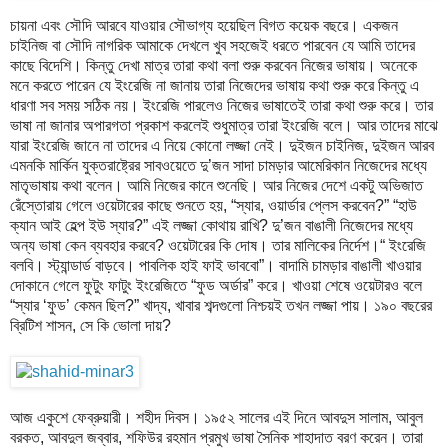
চায়না এবং সৌদি আরবে যাওয়ার সৌভাগ্য হয়েছিল বিগত কয়েক বছরে। একজন
চাইনিজ বা সৌদি নাগরিক আমাকে দেখলে খুব সহজেই ধরতে পারবেন যে আমি তাদের
কাছে বিদেশি। কিন্তু দেখা মাত্র তারা কথা বলা শুরু করবেন নিজের ভাষায়। অনেকে
মনে করতে পারেন যে ইংরেজি না জানায় তারা নিজেদের ভাষায় কথা শুরু করে কিন্তু এ
ধারণা সব সময় সঠিক নয়। ইংরেজি পারলেও নিজের ভাষাতেই তারা কথা শুরু করে। তার
ভাষা না জানার অপারগতা প্রকাশ করলেই শুধুমাত্র তারা ইংরেজি বলে। আর তাদের মাঝে
যারা ইংরেজি জানে না তাদের এ নিয়ে কোনো লজ্জা নেই। দুইজন চাইনিজ, দুইজন আরব
এমনকি মার্কিন যুক্তরাষ্ট্রের সাবওয়েতে দু’জন সাদা চামড়ার আমেরিকান নিজেদের মধ্যে
মাতৃভাষায় কথা বলেন। আমি নিজের কানে শুনেছি। আর নিজের দেশে একটু অভিজাত
রেঁস্তোরায় গেলে ওয়েটারের কাছে শুনতে হয়, “স্যার, ওয়ার্ডার প্লেস করবেন?” “হাউ
ক্যান আই হেল্প ইউ স্যার?” এই লজ্জা কোথায় রাখি? দু’জন বাঙালী নিজেদের মধ্যে
অন্য ভাষা কেন ব্যবহার করবে? ওয়েটারের কি দোষ। তার মালিকের নির্দেশ।“ ইংরেজি
বলবি। স্ট্যান্ডার্ড বাড়বে। পাবলিক হাই ফাই ভাববো”। বাদামি চামড়ার বাঙালী খাওয়ার
দোকানে গেলে ফুটুং ফাটুং ইংরেজিতে “ফুড অর্ডার” করে। খাওয়া শেষে ওয়েটারও বলে
“স্যার ‘ফুড’ কেমন ছিল?” খাদ্য, খাবার শব্দগুলো নিশ্চয়ই তখন লজ্জা পায়। ১৯০ বছরের
ব্রিটিশ শাসন, সে কি ভোলা দায়?
আজ একুশে ফেব্রুয়ারী। শহীদ দিবস। ১৯৫২ সালের এই দিনে আবদুস সালাম, আবুল
বরকত, আবদুল জব্বার, শফিউর রহমান প্রমুখ ভাষা সৈনিক শাহাদাত বরণ করেন। তারা