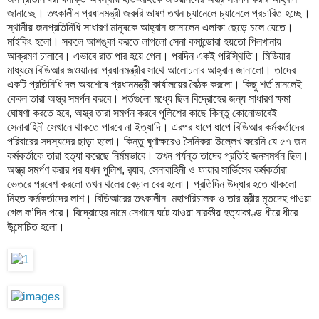
জানাচ্ছে। তৎকালীন প্রধানমন্ত্রী জরুরি ভাষণ তখন চ্যানেলে চ্যানেলে প্রচারিত হচ্ছে।
স্থানীয় জনপ্রতিনিধি সাধারণ মানুষকে আহ্বান জানালেন এলাকা ছেড়ে চলে যেতে।
মাইকিং হলো। সকলে আশঙ্কা করতে লাগলো সেনা কমান্ডোরা হয়তো পিলখানায়
আক্রমণ চালাবে। এভাবে রাত পার হয়ে গেল। পরদিন একই পরিস্থিতি। মিডিয়ার
মাধ্যমে বিডিআর জওয়ানরা প্রধানমন্ত্রীর সাথে আলোচনার আহ্বান জানালো। তাদের
একটি প্রতিনিধি দল অবশেষে প্রধানমন্ত্রী কার্যালয়ের বৈঠক করলো। কিছু শর্ত মানলেই
কেবল তারা অস্ত্র সমর্পন করবে। শর্তগুলো মধ্যে ছিল বিদ্রোহের জন্য সাধারণ ক্ষমা
ঘোষণা করতে হবে, অস্ত্র তারা সমর্পন করবে পুলিশের কাছে কিন্তু কোনোভাবেই
সেনাবাহিনী সেখানে থাকতে পারবে না ইত্যাদি। এরপর ধাপে ধাপে বিডিআর কর্মকর্তাদের
পরিবারের সদস্যদের ছাড়া হলো। কিন্তু ঘুণাক্ষরেও সৈনিকরা উল্লেখ করেনি যে ৫৭ জন
কর্মকর্তাকে তারা হত্যা করেছে নির্মমভাবে। তখন পর্যন্ত তাদের প্রতিই জনসমর্থন ছিল।
অস্ত্র সমর্পণ করার পর যখন পুলিশ, র‍্যাব, সেনাবাহিনী ও ফায়ার সার্ভিসের কর্মকর্তারা
ভেতরে প্রবেশ করলো তখন থলের বেড়াল বের হলো। প্রতিদিন উদ্ধার হতে থাকলো
নিহত কর্মকর্তাদের লাশ। বিডিআরের তৎকালীন মহাপরিচালক ও তার স্ত্রীর মৃতদেহ পাওয়া
গেল ক’দিন পরে। বিদ্রোহের নামে সেখানে ঘটে যাওয়া নারকীয় হত্যাকাণ্ড ধীরে ধীরে
উন্মোচিত হলো।