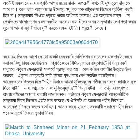
এতটাই সফল যে ভাষার প্রতি আগ্রাসনের নানান অপচেষ্টা কখনোই মুখ তুলে দাঁড়াতে
পারে না। তবে ভাষা আন্দোলনের উদ্দেশ্য শুধু বাংলাকে রাষ্ট্রভাষা হিসেবে প্রতিষ্ঠা করাই
ছিল না। মাতৃভাষায় লিখতে পড়তে পারার অধিকার আদায়ও এর অন্যতম লক্ষ্য। সে
প্রেক্ষিতে বাংলাদেশের বাংলা ব্যতীত অন্য ভাষাভাষীদের জন্য মাতৃভাষায় লেখাপড়া করার
সুযোগ আমরা স্থায়ীভাবে সৃষ্টি করতে সক্ষম হই নি। প্রচেষ্টা চলছে।
বছর দুই-তিনেক আগে কোনো একটি বেসরকারি টেলিভিশন চ্যানেলের এক প্রতিবেদনে
ভয়াবহ কিছু বিষয় দেখেছিলাম। প্রতিবেদনে বিচ্ছিন্নভাবে রাস্তাঘাটে বিভিন্ন বয়সী
মানুষকে একুশে ফেব্রুয়ারী সম্পর্কে প্রশ্ন করা হয়। বেশ ক’জন বাঙালীর উত্তর ছিল
ভয়াবহ। একুশে ফেব্রুয়ারী নাকি আমরা যুদ্ধ করে দেশ স্বাধীন করেছিলাম।
আরেকজনের উত্তর ছিল “শহীদ মিনারে আমরা মুক্তিযুদ্ধে শহীদদের শ্রদ্ধা জানাতে ফুল
দিতে যাই”। ভাষা আন্দোলন এবং মুক্তিযুদ্ধ দু’টি ভিন্ন ঘটনা। এ তথ্য বয়ঃপ্রাপ্ত
বাংলাদেশিদের অজানা থাকাটা লজ্জাজনক। বর্তমানে একুশে ফেব্রুয়ারী আন্তর্জাতিক
মাতৃভাষা দিবস হিসেবে এতই নাম করেছে যে ঐদিনটি যে আমাদের শহীদ দিবস তা
অনেকেই চট করে বলতে ব্যর্থ হন। আমার কাছে ২১শে ফেব্রুয়ারী প্রথমে শহীদ দিবস
পরে আন্তর্জাতিক মাতৃভাষা দিবস।