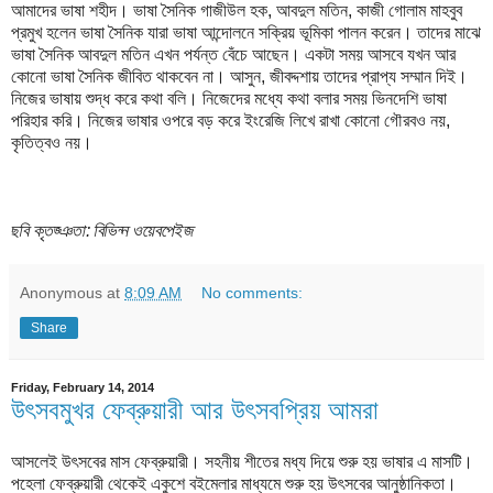
আমাদের ভাষা শহীদ। ভাষা সৈনিক গাজীউল হক, আবদুল মতিন, কাজী গোলাম মাহবুব
প্রমুখ হলেন ভাষা সৈনিক যারা ভাষা আন্দোলনে সক্রিয় ভূমিকা পালন করেন। তাদের মাঝে
ভাষা সৈনিক আবদুল মতিন এখন পর্যন্ত বেঁচে আছেন। একটা সময় আসবে যখন আর
কোনো ভাষা সৈনিক জীবিত থাকবেন না। আসুন, জীবদ্দশায় তাদের প্রাপ্য সম্মান দিই।
নিজের ভাষায় শুদ্ধ করে কথা বলি। নিজেদের মধ্যে কথা বলার সময় ভিনদেশি ভাষা
পরিহার করি। নিজের ভাষার ওপরে বড় করে ইংরেজি লিখে রাখা কোনো গৌরবও নয়,
কৃতিত্বও নয়।
ছবি কৃতজ্ঞতা: বিভিন্ন ওয়েবপেইজ
Anonymous
at
8:09 AM
No comments:
Share
Friday, February 14, 2014
উৎসবমুখর ফেব্রুয়ারী আর উৎসবপ্রিয় আমরা
আসলেই উৎসবের মাস ফেব্রুয়ারী। সহনীয় শীতের মধ্য দিয়ে শুরু হয় ভাষার এ মাসটি।
পহেলা ফেব্রুয়ারী থেকেই একুশে বইমেলার মাধ্যমে শুরু হয় উৎসবের আনুষ্ঠানিকতা।