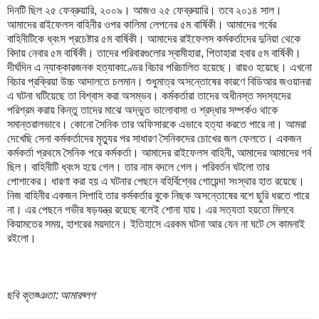
দিনটি ছিল ২৫ ফেব্রুয়ারি, ২০০৯। আজও ২৫ ফেব্রুয়ারি। তবে ২০১৪ সাল।
আমাদের রাইফেলস বাহিনীর ওপর কালিমা লেপনের ৫ম বার্ষিকী। আমাদের গর্বের
বাহিনীটিকে ধ্বংস প্রচেষ্টার ৫ম বার্ষিকী। আমাদের রাইফেলস কর্মকর্তাদের দুনিয়া থেকে
বিদায় নেবার ৫ম বার্ষিকী। তাদের পরিবারগুলোর স্বামীহারা, পিতাহারা হবার ৫ম বার্ষিকী।
দীর্ঘদিন এ ন্যাক্কারজনক হত্যাকাণ্ডের বিচার পরিচালিত হয়েছে। রায়ও হয়েছে। এখনো
বিচার প্রক্রিয়া উচ্চ আদালতে চলমান। শুধুমাত্র অসন্তোষের কারণে বিডিআর জওয়ানরা
এ ঘটনা ঘটিয়েছে তা বিশ্বাস করা অসম্ভব। কর্মকর্তারা তাদের অধীনস্ত সদস্যদের
পরিশ্রম করায় কিন্তু তাদের মাঝে অদ্ভুত ভালোবাসা ও শ্রদ্ধার সম্পর্কও থাকে
সমান্তরালভাবে। কোনো সৈনিক তার অফিসারকে এভাবে হত্যা করতে পারে না। আমরা
দেখেছি সেনা কর্মকর্তাদের মৃত্যুর পর সাধারণ সৈনিকদের চোখের জল ফেলতে। একজন
কর্মকর্তা প্রথমে সৈনিক পরে কর্মকর্তা। আমাদের রাইফেলস বাহিনী, আমাদের আমাদের গর্ব
ছিল। বাহিনীটি ধ্বংস হয়ে গেল। তার নাম বদলে গেল। পরিবর্তন ঘটলো তার
পোশাকের। ধারণা করা হয় এ ঘটনার পেছনে বহির্বিশ্বের গোয়েন্দা সংস্থার হাত রয়েছে।
নিজ বাহিনীর একজন সিপাহি তার কর্মকর্তার বুকে নিছক অসন্তোষের বশে ছুরি ধরতে পারে
না। এর পেছনে গভীর ষড়যন্ত্র রয়েছে বলেই শোনা যায়। এর সত্যতা হয়তো মিলবে
কিয়ামতের সময়, হাশরের ময়দানে। ইতিহাসে এরকম ঘটনা আর যেন না ঘটে সে কামনাই
রইলো।
ছবি কৃতজ্ঞতা: আমারব্লগ