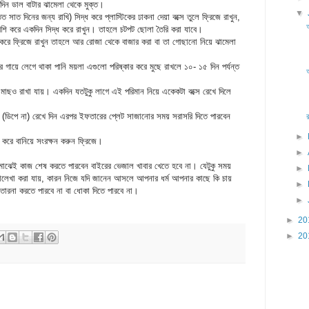
দিন ডাল বাটার ঝামেলা থেকে মুক্ত।
▼
 দিনের জন্য রাখি) সিদ্ধ করে প্লাস্টিকের ঢাকনা দেয়া বক্সে তুলে ফ্রিজে রাখুন,
ি করে একদিন সিদ্ধ করে রাখুন। তাহলে চটপট ছোলা তৈরি করা যাবে।
করে ফ্রিজে রাখুন তাহলে আর রোজা থেকে বাজার করা বা তা গোছানো নিয়ে ঝামেলা
গায়ে লেগে থাকা পানি ময়লা এগুলো পরিষ্কার করে মুছে রাখলে ১০- ১৫ দিন পর্যন্ত
 মাছও রাখা যায়। একদিন যতটুকু লাগে এই পরিমান নিয়ে একেকটা বক্সে রেখে দিলে
জে (ডিপে না) রেখে দিন এরপর ইফতারের প্লেট সাজানোর সময় সরাসরি দিতে পারবেন
►
শি করে বানিয়ে সংরক্ষন করুন ফ্রিজে।
►
মাঝেই কাজ শেষ করতে পারবেন বাইরের ভেজাল খাবার খেতে হবে না। যেটুকু সময়
►
পড়ালেখা করা যায়, কারন নিজে যদি জানেন আসলে আপনার ধর্ম আপনার কাছে কি চায়
►
তারনা করতে পারবে না বা ধোকা দিতে পারবে না।
►
►
20
►
20