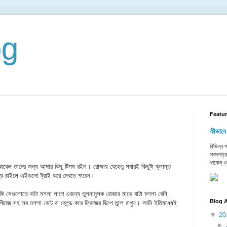
og
Featu
কীভাবে
বিভিন্ন
সনদপত্র
থাকেন ও
াকেন তাদের জন্য আমার কিছু টিপস রইল। রোজায় যেহেতু সবারই কিছুটা ক্লান্ত
ন্য চাইলে এইগুলো ট্রাই করে দেখতে পারেন।
কি সেগুলোতে বাটা মশলা লাগে এজন্য তুলনামুলক রোজার মাঝে বাটা মশলা বেশি
Blog A
য়াজ সহ সব মশলা বেটে বা ব্লেন্ড করে ফ্রিজের ডিপে তুলে রাখুন। আমি ইতিমধ্যেই
▼
20
►