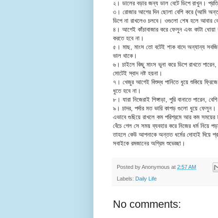
২। ডালের বড়ার জন্য ডাল বেটে ডিপে রাখুন। প্রতি
৩। রোজার আগের দিন ছোলা বেশি করে (আমি অন্তত সাত
ডিপে না রাখলেও চলবে। ওগুলো শেষ হলে আবার বেশ
৪। আগেই কাঁচাবাজার করে ফেলুন এবং কাটা ধোয়া 
করতে হবে না।
৫। মাছ, মাংস তো বটেই শাক বাদে অন্যান্য সবজির 
ভাল থাকে।
৬। চাইলে কিছু মাংস ভুনা করে ডিপে রাখতে পারেন,
মোটেই স্বাদ নষ্ট হয়না।
৭। খেজুর আগেই বিশুদ্ধ পানিতে ধুয়ে শুকিয়ে ফ্রি
ধুতে হবে না।
৮। যারা নিজেরাই শিঙ্গাড়া, পুরি বানাতে পারেন, বে
৯। চাদর, পর্দার মত ভারি কাপড় গুলো ধুয়ে ফেলুন।
এভাবে গুছিয়ে রাখলে কম পরিশ্রমে আর কম সময়ের 
বেঁচে গেল সে সময় ব্যবহার করে নিজের ধর্ম নিয়ে 
তাহলে কেউ আপনাকে অন্তত ধর্মের দোহাই দিয়ে প্র
সবাইকে রমজানের অগ্রিম শুভেচ্ছা।
Posted by
Anonymous
at
2:57 AM
Labels:
Daily Life
No comments: