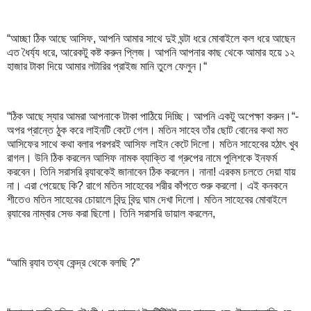
“আচ্ছা ঠিক আছে আসিফ, আপনি আমার সাথে দুই ঘন্টা ধরে মোবাইলে কল ধরে আছেন
এত ধৈর্য্য ধরে, আরেকটু কষ্ট করুন প্লিজ। আপনি আপনার কাছ থেকে আমার হয়ে ১২
হাজার টাকা দিয়ে আমার লটারির প্রাইজ মানি তুলে ফেলুন।“
“ঠিক আছে স্যার আমরা আপনাকে টাকা পাঠিয়ে দিচ্ছি। আপনি একটু অপেক্ষা করুন।“-
অপর প্রান্তে ঠুক করে লাইনটি কেটে গেল। মতিন সাহেব তাঁর ছোট বোনের কথা মত
আসিফের সাথে কথা বলার পরপরই আসিফ লাইন কেটে দিলো। মতিন সাহেবের হঠাৎ খুব
রাগল। উনি ঠিক করলেন আসিফ নামক ব্যাক্তি বা গ্রুপের নামে পুলিশকে ইনফর্ম
করবেন। তিনি সরাসরি র‍্যাবকেই জানাবেন ঠিক করলেন। নানা! এরকম চলতে দেয়া যায়
না। এরা পেয়েছে কি? রাগে মতিন সাহেবের শরীর কাঁপতে শুরু করলো। এই কনকনে
শীতেও মতিন সাহেবের চোয়ালে বিন্দু বিন্দু ঘাম দেখা দিলো। মতিন সাহেবের মোবাইলে
র‍্যাবের নাম্বার সেভ করা ছিলো। তিনি সরাসরি ডায়াল করলেন,
“আমি র‍্যাব তথ্য কেন্দ্র থেকে বলছি ?”