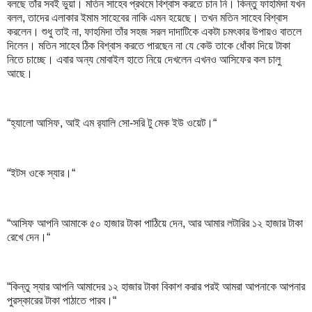
বলছে তাঁর সবই ভুয়া। মতিন সাহেব প্রথমে বিশ্বাস করতে চান নি। কিন্তু ফাহমিদা যখন
বলল, তাদের এলাকার ইমাম সাহেবের নাকি এমন হয়েছে। তখন মতিন সাহেব বিশ্বাস
করলেন। শুধু তাই না, ফাহমিদা তাঁর সহজ সরল দাদাটিকে একটা চমৎকার উপায়ও বাতলে
দিলেন। মতিন সাহেব ঠিক বিশ্বাস করতে পারছেন না যে কেউ তাকে ধোঁকা দিয়ে টাকা
নিতে চাচ্ছে। এবার অন্য মোবাইল হাতে নিয়ে দেখলেন এখনও আসিফের কল চালু
আছে।
“হ্যালো আসিফ, আই এম র‍্যালি সো-সরি টু মেক ইউ ওয়েট।“
“ইটস ওকে স্যার।“
“আসিফ আপনি আমাকে ৫০ হাজার টাকা পাঠিয়ে দেন, আর আমার লটারির ১২ হাজার টাকা
রেখে দেন।“
“কিন্তু স্যার আপনি আমাদের ১২ হাজার টাকা বিকাশ করার পরই আমরা আপনাকে আপনার
পুরস্কারের টাকা পাঠাতে পারব।“