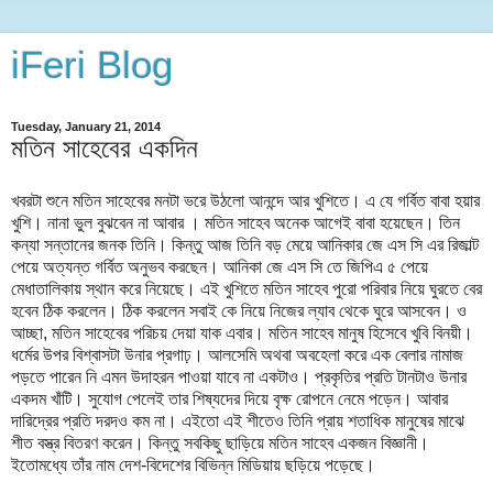
iFeri Blog
Tuesday, January 21, 2014
মতিন সাহেবের একদিন
খবরটা শুনে মতিন সাহেবের মনটা ভরে উঠলো আনন্দে আর খুশিতে। এ যে গর্বিত বাবা হয়ার
খুশি। নানা ভুল বুঝবেন না আবার । মতিন সাহেব অনেক আগেই বাবা হয়েছেন। তিন
কন্যা সন্তানের জনক তিনি। কিন্তু আজ তিনি বড় মেয়ে আনিকার জে এস সি এর রিজাল্ট
পেয়ে অত্যন্ত গর্বিত অনুভব করছেন। আনিকা জে এস সি তে জিপিএ ৫ পেয়ে
মেধাতালিকায় স্থান করে নিয়েছে। এই খুশিতে মতিন সাহেব পুরো পরিবার নিয়ে ঘুরতে বের
হবেন ঠিক করলেন। ঠিক করলেন সবাই কে নিয়ে নিজের ল্যাব থেকে ঘুরে আসবেন। ও
আচ্ছা, মতিন সাহেবের পরিচয় দেয়া যাক এবার। মতিন সাহেব মানুষ হিসেবে খুবি বিনয়ী।
ধর্মের উপর বিশ্বাসটা উনার প্রগাঢ়। আলসেমি অথবা অবহেলা করে এক বেলার নামাজ
পড়তে পারেন নি এমন উদাহরন পাওয়া যাবে না একটাও। প্রকৃতির প্রতি টানটাও উনার
একদম খাঁটি। সুযোগ পেলেই তার শিষ্যদের দিয়ে বৃক্ষ রোপনে নেমে পড়েন। আবার
দারিদ্রের প্রতি দরদও কম না। এইতো এই শীতেও তিনি প্রায় শতাধিক মানুষের মাঝে
শীত বস্ত্র বিতরণ করেন। কিন্তু সবকিছু ছাড়িয়ে মতিন সাহেব একজন বিজ্ঞানী।
ইতোমধ্যে তাঁর নাম দেশ-বিদেশের বিভিন্ন মিডিয়ায় ছড়িয়ে পড়েছে।