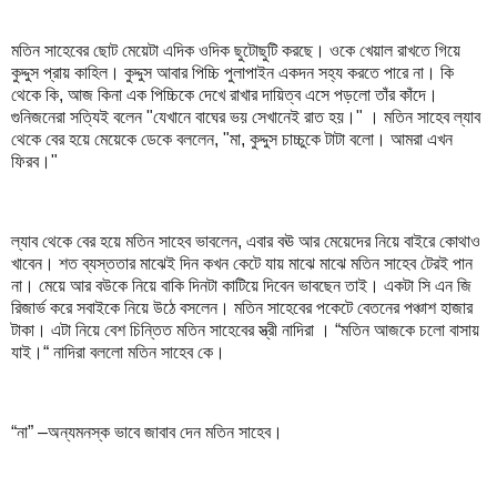
মতিন সাহেবের ছোট মেয়েটা এদিক ওদিক ছুটোছুটি করছে। ওকে খেয়াল রাখতে গিয়ে
কুদ্দুস প্রায় কাহিল। কুদ্দুস আবার পিচ্চি পুলাপাইন একদন সহ্য করতে পারে না। কি
থেকে কি, আজ কিনা এক পিচ্চিকে দেখে রাখার দায়িত্ব এসে পড়লো তাঁর কাঁদে।
গুনিজনেরা সত্যিই বলেন "যেখানে বাঘের ভয় সেখানেই রাত হয়।" । মতিন সাহেব ল্যাব
থেকে বের হয়ে মেয়েকে ডেকে বললেন, "মা, কুদ্দুস চাচ্চুকে টাটা বলো। আমরা এখন
ফিরব।"
ল্যাব থেকে বের হয়ে মতিন সাহেব ভাবলেন, এবার বঊ আর মেয়েদের নিয়ে বাইরে কোথাও
খাবেন। শত ব্যস্ততার মাঝেই দিন কখন কেটে যায় মাঝে মাঝে মতিন সাহেব টেরই পান
না। মেয়ে আর বউকে নিয়ে বাকি দিনটা কাটিয়ে দিবেন ভাবছেন তাই। একটা সি এন জি
রিজার্ভ করে সবাইকে নিয়ে উঠে বসলেন। মতিন সাহেবের পকেটে বেতনের পঞ্চাশ হাজার
টাকা। এটা নিয়ে বেশ চিন্তিত মতিন সাহেবের স্ত্রী নাদিরা । “মতিন আজকে চলো বাসায়
যাই।“ নাদিরা বললো মতিন সাহেব কে।
“না” –অন্যমনস্ক ভাবে জাবাব দেন মতিন সাহেব।