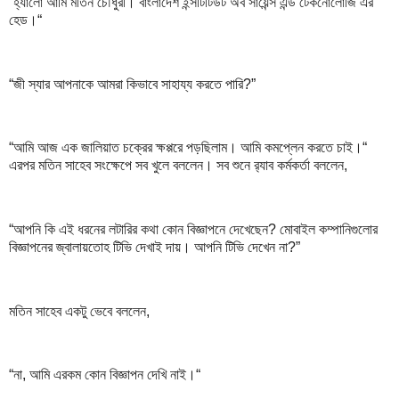
“হ্যালো আমি মতিন চৌধুরী। বাংলাদেশ ইন্সটিটিউট অব সায়েন্স এন্ড টেকনোলোজি এর
হেড।“
“জী স্যার আপনাকে আমরা কিভাবে সাহায্য করতে পারি?”
“আমি আজ এক জালিয়াত চক্রের ক্ষপ্পরে পড়ছিলাম। আমি কমপ্লেন করতে চাই।“
এরপর মতিন সাহেব সংক্ষেপে সব খুলে বললেন। সব শুনে র‍্যাব কর্মকর্তা বললেন,
“আপনি কি এই ধরনের লটারির কথা কোন বিজ্ঞাপনে দেখেছেন? মোবাইল কম্পানিগুলোর
বিজ্ঞাপনের জ্বালায়তোহ টিভি দেখাই দায়। আপনি টিভি দেখেন না?”
মতিন সাহেব একটু ভেবে বললেন,
“না, আমি এরকম কোন বিজ্ঞাপন দেখি নাই।“