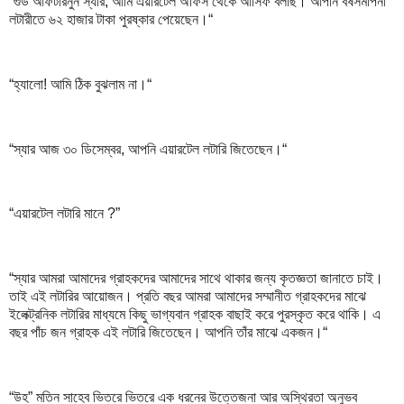
“গুড আফটারনুন স্যার, আমি এয়ারটেল অফিস থেকে আসিফ বলছি। আপনি বর্ষসমাপনী
লটারীতে ৬২ হাজার টাকা পুরষ্কার পেয়েছেন।“
“হ্যালো! আমি ঠিক বুঝলাম না।“
“স্যার আজ ৩০ ডিসেম্বর, আপনি এয়ারটেল লটারি জিতেছেন।“
“এয়ারটেল লটারি মানে ?”
“স্যার আমরা আমাদের গ্রাহকদের আমাদের সাথে থাকার জন্য কৃতজ্ঞতা জানাতে চাই।
তাই এই লটারির আয়োজন। প্রতি বছর আমরা আমাদের সম্মানীত গ্রাহকদের মাঝে
ইলেক্ট্রনিক লটারির মাধ্যমে কিছু ভাগ্যবান গ্রাহক বাছাই করে পুরস্কৃত করে থাকি। এ
বছর পাঁচ জন গ্রাহক এই লটারি জিতেছেন। আপনি তাঁর মাঝে একজন।“
“উহ” মতিন সাহেব ভিতরে ভিতরে এক ধরনের উত্তেজনা আর অস্থিরতা অনুভব