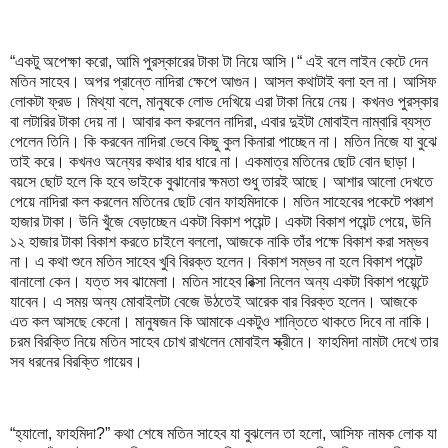
“একটু অপেক্ষা করো, আমি পুরস্কারের টাকা টা নিয়ে আসি।“ এই বলে লাইন কেটে দেন
মতিন সাহেব। অপর প্রান্তে নাদিরা ক্ষেপে আগুন। আসল কথাটাই বলা হল না। আসিফ
লোকটা ফ্রড। মিথ্যা বলে, মানুষকে লোভ দেখিয়ে এরা টাকা নিয়ে নেয়। কখনও পুরস্কার
বা লটারির টাকা দেয় না। আবার কল করলেন নাদিরা, এবার দুইটা মোবাইল নাম্বারি ব্যস্ত
পেলেন তিনি। কি করবেন নাদিরা ভেবে কিছু কুল কিনারা পাচ্ছেন না। মতিন নিজে যা বুঝে
তাই করে। কখনও অন্যের কথার ধার ধারে না। একমাত্র মতিনের ছোট বোন ছাড়া।
বয়সে ছোট হলে কি হবে ভাইকে বুঝানোর ক্ষমতা শুধু তারই আছে। আশার আলো দেখতে
পেয়ে নাদিরা কল করলেন মতিনের ছোট বোন ফাহমিদাকে। মতিন সাহেবের পকেটে পঞ্চাশ
হাজার টাকা। উনি খুঁজে বেড়াচ্ছেন একটা বিকাশ পয়েন্ট। একটা বিকাশ পয়েন্ট পেয়ে, উনি
১২ হাজার টাকা বিকাশ করতে চাইলে বললো, আজকে নাকি তাঁর পক্ষে বিকাশ করা সম্ভব
না। এ কথা শুনে মতিন সাহেব খুবি বিরক্ত হলেন। বিকাশ সম্ভব না হলে বিকাশ পয়েন্ট
বানালো কেন। যত্ত সব ঝামেলা। মতিন সাহেব রিক্সা নিলেন অন্য একটা বিকাশ পয়েন্টে
যাবেন। এ সময় অন্য মোবাইলটা বেজে উঠতেই আরেক বার বিরক্ত হলেন। আজকে
এত কল আসছে কেনো। মানুষজন কি আমাকে একটুও শান্তিতে থাকতে দিবে না নাকি।
চরম বিরক্তি নিয়ে মতিন সাহেব চোখ রাখলেন মোবাইল স্ক্রীনে। ফাহমিদা নামটা দেখে তার
সব ধরনের বিরক্তি গায়েব।
“হ্যালো, ফাহমিদা?” কথা শেষে মতিন সাহেব যা বুঝলেন তা হলো, আসিফ নামক লোক যা