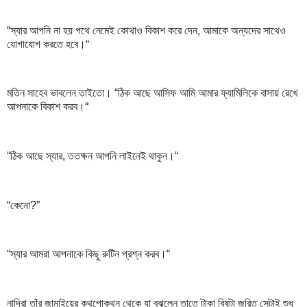
“স্যার আপনি না হয় পথে নেমেই কোথাও বিকাশ করে দেন, আমাকে অন্যদের সাথেও
যোগাযোগ করতে হবে।“
মতিন সাহেব ভাবলেন তাইতো। “ঠিক আছে আসিফ আমি আমার ফ্যামিলিকে বাসায় রেখে
আপনাকে বিকাশ করব।“
“ঠিক আছে স্যার, ততক্ষন আপনি লাইনেই থাকুন।“
“কেনো?”
“স্যার আমরা আপনাকে কিছু রুটিন প্রশ্ন করব।“
নাদিরা তাঁর জামাইয়ের কথপোকথন থেকে যা বুঝলেন তাতে টাকা বিষটা জরিত সেটাই শুধু