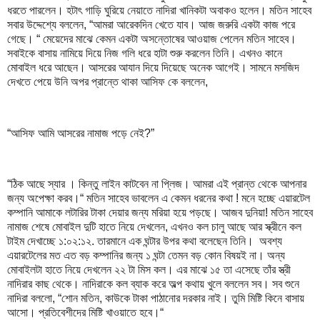
ধরতে পারলেন। হটাৎ গাড়ি ঘুরিয়ে নেয়াতে নাদিরা খানিকটা অবাকও হলেন। মতিন সাহেব
সবার উদ্দেশ্যে বললেন, “আমরা আরেকদিন খেতে যাব। আজ জরুরি একটা কাজ পরে
গেছে। “ মেয়েদের মাঝে কেমন একটা অসন্তোষের আওয়াজ পেলেন মতিন সাহেব।
সবাইকে বাসায় নামিয়ে দিয়ে নিজ গলি ধরে হাটা শুরু করলেন তিনি। এখনও কানে
মোবাইল ধরে আছেন। আসরের আযান দিয়ে দিয়েছে অনেক আগেই। সামনে মসজিদ
দেখতে পেয়ে উনি অপর প্রান্তে থাকা আসিফ কে বললেন,
“আসিফ আমি আসরের নামাজ পড়ে নেই?”
“ঠিক আছে স্যার । কিন্তু লাইন কাটবেন না প্লিজ। আমরা এই প্রান্ত থেকে আপনার
জন্য অপেক্ষা করব।“ মতিন সাহেব ভাবলেন এ কেমন ধরনের কথা ! মনে হচ্ছে এয়ারটেল
কম্পানি আমাকে লটারির টাকা দেয়ার জন্য মরিয়া হয়ে পড়ছে। আজব দুনিয়া! মতিন সাহেব
নামাজ শেষে মোবাইল দুটি হাতে নিয়ে দেখলেন, এখনও কল চালু আছে আর স্ক্রীনে কল
টাইম দেখাচ্ছে ১:০২:১২. তারমানে এক ঘন্টার উপর কথা বলেছেন তিনি। অবশ্য
এয়ারটেলের মত এত বড় কম্পানির জন্য ১ ঘন্টা তেমন বড় কোন বিষয়ই না। অন্য
মোবাইলটা হাতে নিয়ে দেখলেন ২২ টা মিস কল। এর মাঝে ১৫ তা এসেছে তাঁর স্ত্রী
নাদিরার কাছ থেকে। নাদিরাকে কল ব্যাক করে অল্প কথায় খুলে বললেন সব। সব শুনে
নাদিরা বললো, “শোন মতিন, কাউকে টাকা পাঠানোর দরকার নাই। তুমি মিষ্টি কিনে বাসায়
আসো। প্রতিবেশীদের মিষ্টি খাওয়াতে হবে।“