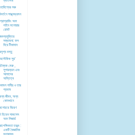
ড্রাইভার
হাবিশ্বের শুরু
িবর্তনে সান্ধ্যভ্রমন
প্রোগ্রামিং অফ
লাইন ফলোয়ার
রোবট
ৈবপ্রযুক্তির
সম্ভাবনা: ফল
দিয়ে টীকাদান
দৃশ্য বস্তু
'অলৌকিক সুর'
চৌম্বক মেরু ,
সুপারক্রন এবং
আমাদের
অস্তিত্ব
কোমল পানীয় ও তার
প্রভাব
অন্য জীবন, অন্য
কোনখানে
অগোচরে বিচরণ
দি হিডেন সাকসেস
অফ লিজার্ড
পেক্ষিকতা তত্ত্ব :
একটি বৈজ্ঞানিক
মহাকাব্য