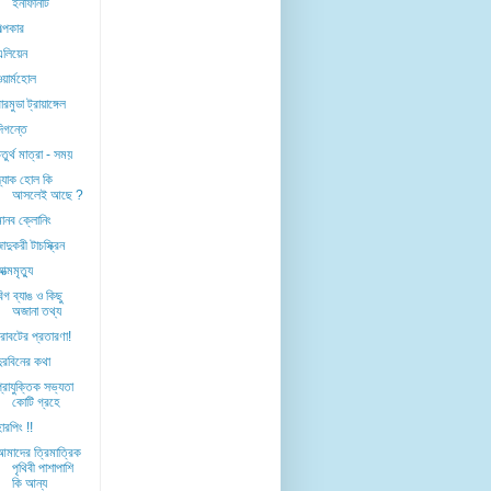
ইনফিনিটি
ল্পকার
এলিয়েন
ওয়ার্মহোল
ারমুডা ট্রায়াঙ্গেল
দিগন্তে
তুর্থ মাত্রা - সময়
্ল্যাক হোল কি
আসলেই আছে ?
মানব ক্লোনিং
াদুকরী টাচস্ক্রিন
ত্মমৃত্যু
িগ ব্যাঙ ও কিছু
অজানা তথ্য
রোবটের প্রতারণা!
দুরবিনের কথা
্রাযুক্তিক সভ্যতা
কোটি গ্রহে
ারপিং !!
আমাদের ত্রিমাত্রিক
পৃথিবী পাশাপাশি
কি আন্য