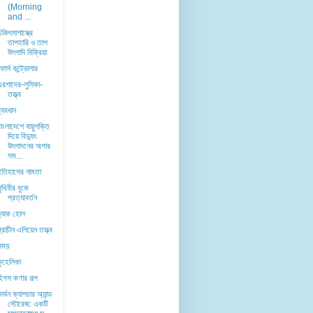
(Morning
and ...
িকিৎসাশাস্ত্রে
তাপহারি ও তাপ
উৎপাদি বিক্রিয়া
োর্স কন্ট্রোলার
এরশাদের-লুসিকা-
তত্ত্ব
্যবধান
াংলাদেশে বায়ুশক্তি
দিয়ে বিদ্যুৎ
উৎপাদনের অপার
সম...
ইতিহাসের নামতা
ৃথিবীর বুকে
প্রত্যাবর্তন
্ল্যাক হোল
্রাচীন এলিয়েন তত্ত্ব
সময়
কুহেলিকা
হিগস কণার গল্প
ার্বন ক্যাপচার অ্যান্ড
স্টোরেজ: একটি