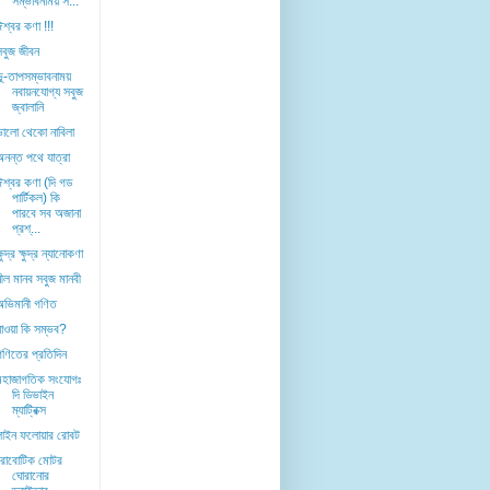
সম্ভাবনাময় স...
ঈশ্বর কণা !!!
সবুজ জীবন
ভূ-তাপসম্ভাবনাময়
নবায়নযোগ্য সবুজ
জ্বালানি
ভালো থেকো নাবিলা
অনন্ত পথে যাত্রা
ঈশ্বর কণা (দি গড
পার্টিকল) কি
পারবে সব অজানা
প্রশ্...
্ষুদ্র ক্ষুদ্র ন্যানোকণা
নীল মানব সবুজ মানবী
অভিমানী গণিত
যাওয়া কি সম্ভব?
গণিতের প্রতিদিন
মহাজাগতিক সংযোগঃ
দি ডিভাইন
ম্যাট্রিক্স
লাইন ফলোয়ার রোবট
রোবোটিক মোটর
ঘোরানোর