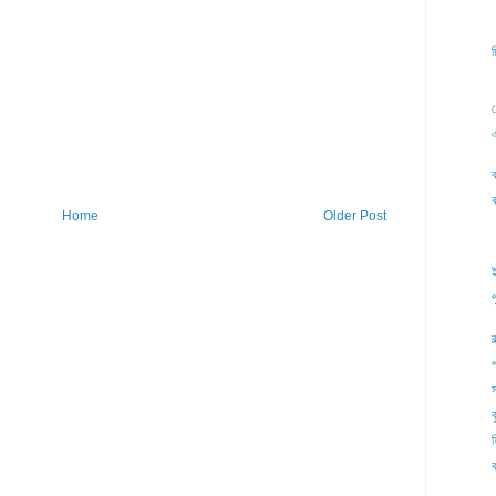
চ
ফ
ব
ব
Home
Older Post
প
ব
প
ক