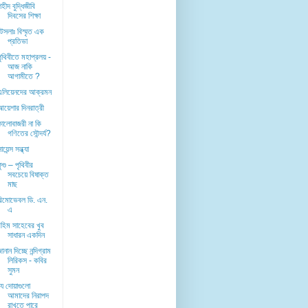
হীদ বুদ্ধিজীবি
দিবসের শিক্ষা
েসলাঃ বিস্মৃত এক
প্রতিভা
পৃথিবীতে মহাপ্রলয় -
আজ নাকি
আগামীতে ?
এলিয়েনদের আক্রমন
আয়েশার দিনরাত্রী
কালোবাজরী না কি
গণিতের সৌন্দর্য?
ায়েন্স সন্ধ্যা
ুগু – পৃথিবীর
সবচেয়ে বিষাক্ত
মাছ
রিমোভেবল ডি. এন.
এ
রহিম সাহেবের খুব
সাধারন একদিন
ানান দিচ্ছে নন্দিগ্রাম
লিরিকস - কবির
সুমন
যে দোয়াগুলো
আমাদের নিরাপদ
রাখতে পারে