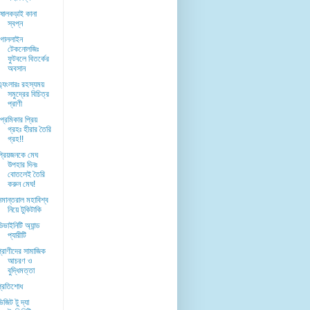
ষোলকড়াই কানা
স্বপ্ন
গোললাইন
টেকনোলজিঃ
ফুটবলে বিতর্কের
অবসান
এ্যংলারঃ রহস্যময়
সমুদ্রের বিচিত্র
প্রাণী
্রেমিকার প্রিয়
গ্রহঃ হীরার তৈরি
গ্রহ!!
প্রিয়জনকে মেঘ
উপহার দিনঃ
বোতলেই তৈরি
করুন মেঘ!
সমান্তরাল মহাবিশ্ব
নিয়ে টুকিটাকি
িভাইনিটি অ্যান্ড
প্যারীটি
প্রাণীদের সামাজিক
আচরণ ও
বুদ্ধিমত্তা
প্রতিশোধ
িজিট টু দ্যা