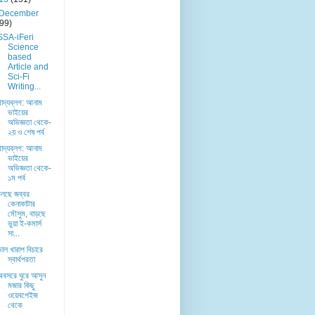
December
(99)
SSA-iFeri
Science
based
Article and
Sci-Fi
Writing...
খাদ্যব্লগ: আনাম
ভাইয়ের
অভিজ্ঞতা থেকে-
২য় ও শেষ পর্ব
খাদ্যব্লগ: আনাম
ভাইয়ের
অভিজ্ঞতা থেকে-
১ম পর্ব
চলছে জব্বর
কেনাকাটার
মৌসুম, বাড়ছে
ভুয়া ই-কমার্স
সা...
ভাল খারাপ বিচারে
স্বার্থপরতা
অবসরে ঘুরে আসুন
মজার কিছু
ওয়েবপেইজ
থেকে