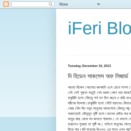
iFeri Bl
Tuesday, December 10, 2013
দি হিডেন সাকসেস অফ লিজার্ড
পড়ন্ত বিকেল।আলোর ঝলকানি এসে চোখে লাগল।ক্
নেই সেই পুরনো বন্ধুই শেষ ভরসা।কাল তার কাছেই 
চাকুরিটা হলো।কিন্তু শর্ত হল তিন বছরে ও বাড়ি 
দ্বীপের উদ্দেশ্য।চাকুরিটা হলো গেইট ম্যানের।ভ
পেরয়।দিন দিন নতুন মানুষের আনাগোনা।কিন্তু পঙ্
অজান্তেই কৌতুহূল সৃষ্টি হলো।অনেক চেষ্টার পরে
বন্ধুর কাছ থেকে সব জানতে পারলাম। সে বললো যে
হারালেও পুনরায় তা সৃষ্টি হ্য়। তাইলে মানুষের ক্ষে
ফিরে পায়।যদি মানুষের ডিএনএ এর সাথে এসব প্রা