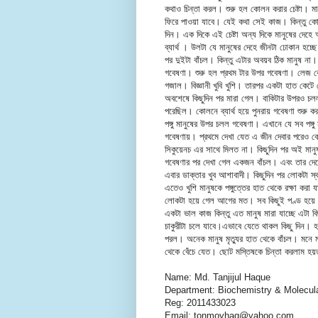
কথাও চিন্তা করল। শুরু হল কোলন করার চেষ্টা। মানু
ফিরে পাওয়া যাবে। যেই কথা সেই কাজ। কিন্তু
দিন। এক দিকে এই চেষ্টা অন্য দিকে মানুষের দেহে 
ব্যার্থ । উলটা যে মানুষের দেহে জীনটা ঢোকান হচ্
পর দুইটা বাঁচল। কিন্তু এটার অবয়ব ঠিক মানুষ 
গবেষণা। শুরু হল প্রথম টার উপর গবেষণা। লেজ ক
গজাল। বিজ্ঞানী খুবি খুশি। তারপর একটা হাত কেটে
অবশেষে কিছুদিন পর মারা গেল। বাকিটার উপরও চল
পরেছিল। কোলনে ব্যার্থ হয়ে পুনরায় গবেষণা শুরু 
পঙ্গু মানুষের উপর চলল গবেষণা। এখানে যে সব পঙ
গবেষণায়। প্রথমে দেখা যেত এ জীন দেবার পরেও ক
সিকুয়েনচ এর সাথে মিলত না। কিছুদিন পর অই মান
গবেষণার পর দেখা গেল একজন বাঁচল। এবং তার দেহে
এবার ডাক্তার খুব আশাবাদী। কিছুদিন পর লোকটা স
এতেও খুশি মানুষকে পঙ্গুত্তের হাত থেকে রক্ষা করা
লোকটা হয়ে গেল আগের মত। সব কিছুই পণ্ড হয়ে গি
একটা ভাল কাজ কিন্তু এত মানুষ মারা যাচ্ছে এটা বি
চাকুরীটা চলে যাবে।এভাবে যেতে থাকল কিছু দিন। 
পরল। অনেক মানুষ মৃত্যুর হাত থেকে বাঁচল। মনে মন
থেকে বেঁচে যেত। ছোট মস্তিষকে চিন্তা করলাম হয়
Name: Md. Tanjijul Haque
Department: Biochemistry & Molecula
Reg: 2011433023
Email: tonmoyhaq@yahoo.com