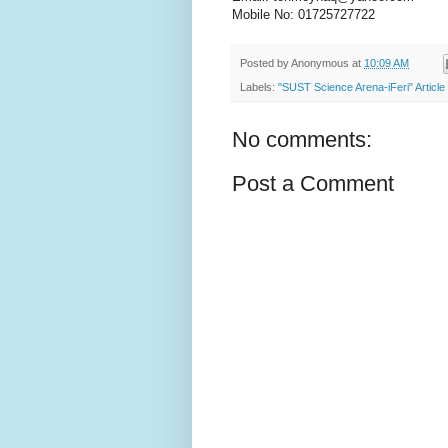
Mobile No: 01725727722
Posted by
Anonymous
at
10:09 AM
Labels:
"SUST Science Arena-iFeri" Article
No comments:
Post a Comment