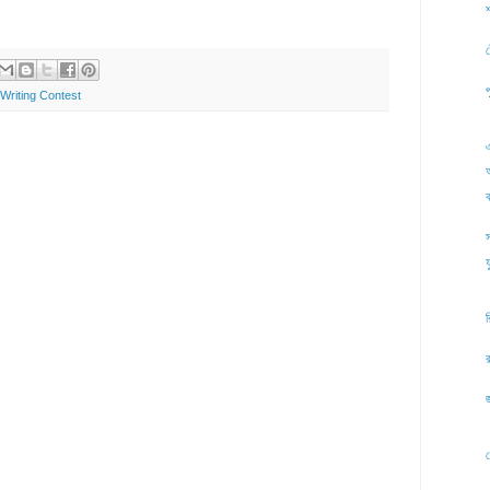
শ
ট
 Writing Contest
স
ফ
জ