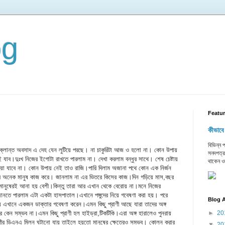
og
Featu
কীভাবে
বিভিন্ন
লান্ত অবসাদ এ দেহ যেন লুটিয়ে পরছে। না চাকুরিটা আজ ও হলো না। কোন উপায়
সনদপত্র
যাব।দুঃখ নিজের ইগোটা রাখতে পারলাম না। দেখা করলাম বন্ধুর সাথে। শেষ চেষ্টায়
থাকেন ও
যাওয়া যাবে না। কোন উপায় নেই তাও রাজি।পারি দিলাম অজানা পথে কোন এক নির্জন
িতরে অনেক মানুষ কাজ করে। জানলাম না এর ভিতরে কিসের কাজ।দিন গড়িয়ে মাস,বছর
গু মানুষেরই আনা হয় বেশী।কিন্তু তারা আর এখান থেকে বেরোয় না।মনে নিজের
 জানতে পারলাম এটা একটা হাসপাতাল।এখানে পঙ্গুদের নিয়ে গবেষণা করা হয়। পরে
Blog A
 এখানে একজন ডাক্তার গবেষণা করেন।এমন কিছু প্রাণী আছে যারা তাদের অঙ্গ
ত্রে কেন সম্ভব না।এমন কিছু প্রাণী হল হাইড্রা,টিকটিকি।এরা অঙ্গ হারালেও পুনরায়
►
20
ণীর ডিএনএ মিলন ঘটানো যায় তাইলে হয়তো মানুষের ক্ষেত্রেও সম্ভব। কোলন করার
▼
20