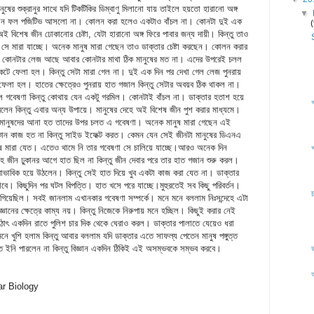
ষের শুক্রানুর সাথে যদি টিকটিকির ডিম্বাণু মিলানো যায় তাইলে হয়তো হারানো অঙ্গ
▼
 কোন ফল পজিটিভ আসলো না। কোলন করা হলেও একটাও বাঁচল না। কোনটা দুই এক
অই বিশেষ জীন ঢোকানোর চেষ্টা, যেটা হারানো অঙ্গ ফিরে পাবার জন্য দায়ী। কিন্তু তাও
ছে সে মারা যাচ্ছে। অনেক মানুষ মারা গেছেন তাও ডাক্তার চেষ্টা করছেন। কোলন করার
না। কোনটার লেজ আছে আবার কোনটার মাথা ঠিক মানুষের মত না। এদের উপরেই চলল
েটে ফেলা হল। কিন্তু সেটা মারা গেল না। দুই এক দিন পর দেখা গেল লেজ পুনরায়
 ফেলা হল। হাতের ক্ষেত্রেও পুনরায় হাত গজাল কিন্তু সেটার অবয়ব ঠিক থাকল না।
ল গবেষণা কিন্তু কোথায় যেন একটু গরমিল। কোনটাই বাঁচল না। ডাক্তার হতাশ হয়ে
করলেন কিন্তু এবার অন্য উপায়ে। মানুষের দেহে অই বিশেষ জীন পুশ করার মাধ্যমে।
্গু মানুষদের আনা হত তাদের উপর চলত এ গবেষণা। অনেক মানুষ মারা গেছেন এই
োন কাজ হত না কিন্তু সাইড ইফেক্ট করত। কেমন যেন সেই জীনটা মানুষের ডিএনএ
ুষ মারা যেত। এতেও থামে নি তার গবেষণা সে চালিয়ে যাচ্ছে।আরও অনেক দিন
 জীন ঢুকানর আগে হাত ছিল না কিন্তু জীন দেবার পরে তার হাত গজান শুরু করল।
্বাভাবিক হয়ে উঠলেন। কিন্তু সেই হাত দিয়ে খুব একটা কাজ করা যেত না। ডাক্তার
 যাবে। কিছুদিন পর ঘটল বিপত্তি। হাত খসে পরে যাচ্ছে।মুহুরতেই সব কিছু পরিবর্তন।
য়েছিল। সবই জানলাম এখানকার গবেষণা সম্পর্কে। মনে মনে বললাম নিঃসন্দেহে এটা
জ্ঞানের ক্ষেত্রে কাম্য নয়। কিন্তু নিজেকে নিরুপায় মনে হচ্ছিল। কিছুই করার নেই
হঠাৎ একদিন রাতে পুলিশ চার দিক থেকে ঘেরাও করল। ডাক্তার পালাতে যেয়েও ধরা
ে খুশি হলাম কিন্তু আবার বললাম যদি ডাক্তার এতে সাফল্য পেতেন মানুষ পঙ্গুত্ত
ত ইনি পারলেন না কিন্তু বিজ্ঞান একদিন ঠিকিই এই অসম্ভবকে সম্ভব করবে।
r Biology