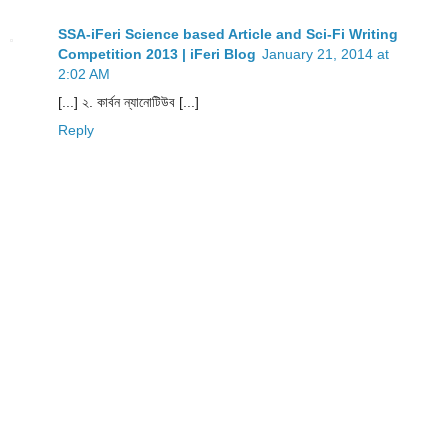
SSA-iFeri Science based Article and Sci-Fi Writing
Competition 2013 | iFeri Blog
January 21, 2014 at
2:02 AM
[...] ২. কার্বন ন্যানোটিউব [...]
Reply