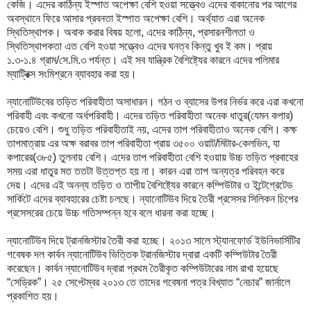
কেজি। এদের কাঠিন্য ইস্পাত অপেক্ষা বেশি হওয়া সত্ত্বেও এদের বাকানোর পর আগের
অবস্থানে ফিরে আসার প্রবনতা ইস্পাত অপেক্ষা বেশি। অর্থ্যাত এরা অনেক
স্থিতিস্থাপক। অবাক করার বিষয় হলো, এদের কাঠিন্য, প্রসারনশীলতা ও
স্থিতিস্থাপকতা এত বেশি হওয়া সত্ত্বেও এদের ঘনত্ব কিন্তু খুব ই কম। প্রায়
১.৩-১.৪ গ্রাম/সে.মি.৩ পর্যন্ত। এই সব যান্ত্রিক বৈশিষ্ট্যের কারনে এদের পলিমার
ম্যাট্রিক্স সংমিশ্রনে ব্যাবহার করা হয়।
ন্যানোটিউবের তড়িত পরিবাহীতা অসাধারন। গঠন ও ব্যাসের উপর নির্ভর করে এরা কখনো
পরিবাহী এবং কখনো অর্ধপরিবাহী। এদের তড়িত পরিবাহীতা অনেক ধাতুর(যেমন কপার)
চেয়েও বেশি। শুধু তড়িত পরিবাহীতাই নয়, এদের তাপ পরিবাহীতাও অনেক বেশি। কক্ষ
তাপমাত্রায় এর অক্ষ বরাবর তাপ পরিবাহীতা প্রায় ৩৫০০ ওয়াট/মিটার-কেলভিন, যা
কপারের(৩৮৫) তুলনায় বেশি। এদের তাপ পরিবাহীতা বেশি হওয়ায় উচ্চ তড়িত প্রবাহের
সময় এরা ধাতুর মত ততটা উত্তপ্ত হয় না। কারন এরা তাপ অন্যত্র পরিবহন করে
দেয়। এদের এই অনন্য তড়িত ও তাপীয় বৈশিষ্ট্যের কারনে কম্পিউটার ও ইন্টেগ্রেটেড
সার্কিটে এদের ব্যাবহারের চেষ্টা চলছে। ন্যানোটিউব দিয়ে তৈরী প্রসেসর সিলিকন চিপের
প্রসেসরের চেয়ে উচ্চ গতিসম্পন্ন হবে বলে ধারনা করা হচ্ছে।
ন্যানোটিউব দিয়ে ট্রানজিস্টার তৈরী করা হচ্ছে। ২০১৩ সালে স্ট্যানফোর্ড ইউনিভার্সিটির
গবেষক দল কার্বন ন্যানোটিউব ভিত্তিক ট্রানজিস্টার দ্বারা একটি কম্পিউটার তৈরী
করেছেন। কার্বন ন্যানোটিউব দ্বারা প্রথম তৈরীকৃত কম্পিউটারের নাম রাখা হয়েছে
“সেড্রিক”। ২৫ সেপ্টেম্বর ২০১৩ তে তাদের গবেষনা পত্র বিখ্যাত “নেচার” জার্নালে
প্রকাশিত হয়।