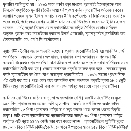
ফুলারিন আবিষ্কৃত হয়। ১৯৯১ সালে কার্বন গুড়া মাখানো গ্রাফাইট ইলেক্ট্রোডে আর্ক
ডিসচার্জ পদ্ধতিতে ফুলারিন তৈরীর সময় সর্ব প্রথম কার্বন ন্যানোটিউব পর্যবেক্ষন করেন
জাপানি গবেষক সুমিও ইজিমা জাপানের এন ই সি কর্পোরেশনের রিসার্চ ল্যাবে। তার ঠিক
পরের বছরই পর্যেবেক্ষন যোগ্য যথেষ্ট পরিমান ন্যানোটিউব তৈরি করেন এন ই সির ২ জন
গবেষক। সেই বছরই সিঙ্গেল ওয়াল ন্যানোটিউবের তড়িত বৈশিষ্ট্য গুলোর তাত্ত্বিক
অনুমান প্রকাশ করে আমেরিকার ন্যাভাল রিসার্চ একাডেমি, ম্যাসাচুসেটস ইন্সটিটিউট অব
টেকনোলোজি এবং এন ই সি কর্পোরেশন।
ন্যানোটিউব তৈরীর অনেক পদ্ধতি রয়েছে। প্রথম ন্যানোটিউব তৈরী হয় আর্ক ডিসচার্জ
পদ্ধতিতে। এছাড়াও লেজার অপসারন, রাসায়নিক বাষ্প অপসারন ও প্লাজমা টর্চ
কয়েকটি উল্ল্যেখযোগ্য পদ্ধতি। রাসায়নিক বাষ্প অপসারন পদ্ধতি দ্বারা বানিজ্যিক ভাবে
ন্যানোটিউব তৈরী করা হয়। লেজার অপসারন পদ্ধতি অনেক ব্যয় বহুল। সবচেয়ে ক্ষুদ্র
কার্বন ন্যানোটিউব হল জৈব যৌগ সাইক্লো প্যারাফিনাইল। ২০০৯ সালের প্রথম দিকে
এটা তৈরী করা হয়। পরে একই বছর রাসায়নিক বাষ্প অপসারন পদ্ধতি দ্বারা ১৮.৫ সেন্টি
মিটার লম্বা ন্যানোটিউব তৈরী করা হয় যা এখন পর্যন্ত সব চেয়ে লম্বা ন্যানোটিউব।
কার্বন ন্যানোটিউবের কাঠিন্য ও দৃঢ়তা অস্বাভাবিক বেশি। একটি ন্যানোটিউবের দৃঢ়তা
১০০ গিগা প্যাসকেলের চেয়েও বেশি হতে পারে। একটি আদর্শ সিঙ্গেল ওয়াল কার্বন
ন্যানোটিউব ২৫ গিগা প্যাসকেল পর্যন্ত চাপ সহ্য করতে পারে কোনো ধরনের বিকৃতি
ছাড়া। মাল্টি ওয়াল ন্যানোটিউবের প্রসারনশীলতার সামর্থ্য ৬৩ গিগা প্যাসকেল পর্যন্ত।
অর্থ্যাত এটি প্রায় ৬৪২২ কেজি ভার বহন করতে সক্ষম। ন্যানোটিউবের সুনির্দিষ্ট দৃঢ়তা
৪৮,০০০ কিলো নিউটন-মিটার/কেজি, যে খানে ইস্পাতের মাত্র ১৫৪ কিলো নিউটন-মিটার/