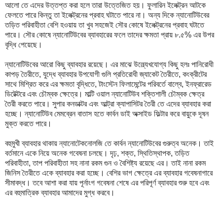
আলো তে এদের উত্তপ্ত করা হলে তারা উত্তেজিত হয়। ফুলারিন ইলেক্ট্রন আটকে
ফেলতে পারে কিন্তু তা ইলেক্ট্রনের প্রবাহ ঘটাতে পারে না। অন্য দিকে ন্যানোটিউবের
তড়িত পরিবাহীতা বেশি হওয়ায় তা খুব সহজেই সৌর কোষে ইলেক্ট্রনের প্রবাহ ঘটাতে
পারে। সৌর কোষে ন্যানোটিউবের ব্যাবহারের ফলে তাদের ক্ষমতা প্রায় ৮.৫% এর উপর
বৃদ্ধি পেয়েছে।
ন্যানোটিউবের আরো কিছু ব্যাবহার রয়েছে। এর মাঝে উল্ল্যেখযোগ্য কিছু হলঃ পানিরোধী
কাপড় তৈরীতে, যুদ্ধে ব্যাবহার উপযোগী গুলি প্রতিরোধী জ্যাকেট তৈরীতে, কংক্রীটের
সাথে মিশ্রিত করে এর ক্ষমতা বৃদ্ধিতে, টাংস্টেন ফিলামেন্টের পরিবর্তে বাল্বে, ইনফ্রারেড
ডিটেক্টরে এবং চৌম্বক ক্ষেত্রে। মাল্টি ওয়াল ন্যানোটিউব শক্তিশালী চৌম্বক ক্ষেত্র
তৈরী করতে পারে। সুপার কনডাক্টর এবং আল্ট্রা ক্যাপাসিটর তৈরী তে এদের ব্যাবহার করা
হচ্ছে। ন্যানোটিউব মেমব্রেন বাতাস হতে কার্বন ডাই অক্সাইড ফিল্টার করে বায়ুকে দূষন
মুক্ত করতে পারে।
বহুমুখী ব্যাবহার থাকায় ন্যানোটেকনোলজি তে কার্বন ন্যানোটিউবের গুরুত্ব অনেক। তাই
বর্তমানে একে নিয়ে অনেক গবেষনা চলছে। দৃঢ়, শক্ত, স্থিতিস্থাপক, তড়িত
পরিবাহীতা, তাপ পরিবাহীতা সহ নানা রকম গুন ও বৈশিষ্ট্য রয়েছে এর। তাই নানা রকম
জিনিস তৈরীতে একে ব্যাবহার করা হচ্ছে। বেশির ভাগ ক্ষেত্রে এর ব্যাবহার গবেষনাগারে
সীমাবদ্ধ। তবে আশা করা যায় পূর্নাংগ গবেষনা শেষে এর পরিপূর্ণ ব্যাবহার শুরু হবে এবং
এর বহুমাত্রিক ব্যাবহার আমাদের মুগ্ধ করবে।