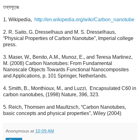
তথ্যসূত্রঃ
1. Wikipedia,
http://en.wikipedia.org/wiki/Carbon_nanotube
2. R. Saito, G. Dresselhaus and M. S. Dresselhaus,
“Physical Properties of Carbon Nanotube”, Imperial college
press.
3. Maser, W., Benito, A.M., Munoz, E., and Teresa Martinez,
M. (2008) Carbon Nanotubes: From Fundamental
Nanoscale Objects Towards Functional Nanocomposites
and Applications, p. 101 Springer, Netherlands.
4. Smith, B., Monthioux, M., and Luzzi, Encapsulated C60 in
carbon nanotubes, (1998) Nature, 396, 323.
5. Reich, Thomsen and Maultzsch, “Carbon Nanotubes,
basic concepts and physical properties”, Wiley (2004)
Anonymous
at
10:09 AM