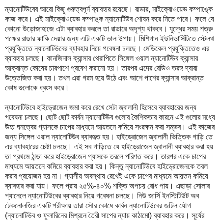
ন্যানোটিউবের আরো কিছু গুরুত্বপূর্ন ব্যাবহার রয়েছে। রাডার, মাইক্রোওয়েভ কম্পাঙ্কে
কাজ করে। এই মাইক্রোওয়েভ কম্পাঙ্ক ন্যানোটিউব শোষন করে নিতে পারে। ফলে যে
কোনো উড়োজাহাজে এটা ব্যাবহার করলে তা রাডারে অদৃশ্য থাকবে। যুদ্ধের সময় শত্রু
পক্ষের রাডার ফাকি দেয়ার জন্য এটি একটি ভাল উপায়। মিশিগান ইউনিভার্সিটিতে স্টেলথ
প্রযুক্তিতে ন্যানোটিউবের ব্যাবহার নিয়ে গবেষনা চলছে। মেডিকেল প্রযুক্তিতেও এর
ব্যাবহার চলছে। কানজিনাস ক্যান্সার থেরাপিতে সিঙ্গেল ওয়াল ন্যানোটিউব ক্যান্সার
আক্রান্ত কোষের চারপাশে প্রবেশ করানো হয়। তারপর এদের রেডিও তরঙ্গ দ্বারা
উত্তেজিত করা হয়। তখন এরা গরম হয়ে উঠে এবং আশে পাশের ক্যান্সার আক্রান্ত
কোষ গুলোকে ধ্বংস করে।
ন্যানোটিউবে হাইড্রোজেন জমা করে রেখে সেটা জ্বালানী হিসেবে ব্যাবহারের জন্য
গবেষনা চলছে। ছোট ছোট কার্বন ন্যানোটিউব গুলোর কৈশিকতার কারনে এই গুলোর মধ্যে
উচ্চ ঘনত্বের গ্যাসকে চাপের মাধ্যমে আয়তনে কমিয়ে সংরক্ষন করা সম্ভব। এই কাজের
জন্য সিঙ্গেল ওয়াল ন্যানোটিউব ব্যাবহৃত হয়। হাইড্রোজেন জ্বালানী ভিত্তিক গাড়ি তে
এর ব্যাবহারের চেষ্টা চলছে। এই সব গাড়িতে যে হাইড্রোজেন জ্বালানী ব্যাবহার করা হয়
তা প্রথমে ঠান্ডা করে হাইড্রোজেন গ্যাসকে তরলে পরিণত করে। তারপর একে চাপের
মাধ্যমে আয়তনে কমিয়ে ব্যাবহার করা হয়। কিন্তু ন্যানোটিউবে হাইড্রোজেনকে তরল
করার প্রয়োজন হয় না। গ্যাসীয় অবস্থায় রেখেই একে চাপের মাধ্যমে আয়তন কমিয়ে
ব্যাবহার করা যায়। ফলে প্রায় ২৫%-৪০% শক্তি অপচয় রোধ পায়। এছাড়া সোলার
প্যানেলে ন্যানোটিউবের ব্যাবহার নিয়ে গবেষনা চলছে। নিউ জার্সি ইনস্টিটিউট অব
টেকনোলজির একটি পরীক্ষায় তারা সৌর কোষে কার্বন ন্যানোটিউবের জটিল যৌগ
(ন্যানোটিউব ও ফুলারিনের মিশ্রনে তৈরী সাপের ন্যায় কাঠামো) ব্যাবহার করে। সূর্যের