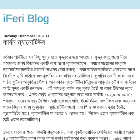
iFeri Blog
Tuesday, December 10, 2013
কার্বন ন্যানোটিউব
বর্তমান পৃথিবীতে সব কিছু ক্ষুদ্র হতে ক্ষুদ্রতর হয়ে আসছে। ক্ষুদ্র বস্তু গুলো নিয়ে
গবেষনার জন্য বিজ্ঞানের একটি শাখা হলো ন্যানোসায়েন্স। ন্যানোসায়েন্সের মাধ্যমে
ন্যানোটেকনোলজির উতকর্ষ সাধনের চেষ্টা চলছে। ন্যানোটেকনোলজিতে গুরুত্বের সাথে
বিবেচিত ২ টি কাঠামো হল ফুলারিন এবং কার্বন ন্যানোটিউব। ফুলারিন ৬০ টি কার্বন দ্বারা
গঠিত ফুটবল আকৃতির যৌগ। আর কার্বন ন্যানোটিউব সিলিন্ডার আকৃতির যৌগ যা কার্বনের
অতি ক্ষুদ্র একটি রুপভেদ। এটি অসংখ্য কার্বন অনু দ্বারা তৈরী যা লম্বা টিউবের ন্যায়
অবস্থান করে। এদের দৈর্ঘ্য ও ব্যাসের অনুপাত হতে পারে সর্বোচ্চ ১৩২,০০০,০০০:১
পর্যন্ত। এদের অনন্য বৈশিষ্ট্য ন্যানোটেকনোলজি, ইলেক্ট্রনিক্স, অপটিকস এবং অন্যান্য
ধাতব বিদ্যার জন্য মুল্যবান। ন্যানোটিউব গুলো এস পি ২ সংকরায়ন দ্বারা তৈরী,
গ্রাফাইটের মত। ন্যানোটিউব সাধারনত ২ ধরনের হয়। সিঙ্গেল ওয়াল ন্যানোটিউব এবং
মাল্টি ওয়াল ন্যানোটিউব।
১৯৫২ সালে রাশিয়ান বিজ্ঞানী রাডুশকেভিচ এবং লুকইয়ানোভিচ সোভিয়েত জার্নালে প্রথম
৫০ ন্যানোমিটার ব্যাস যুক্ত ফাপা কার্বন ফাইবারের কথা প্রকাশ করেন। ১৯৮৫ সালে